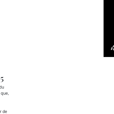
5
 du
 que,
r de