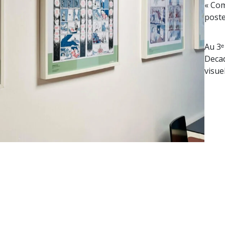
« Com
poste
Au 3ᵉ
Decad
visuel