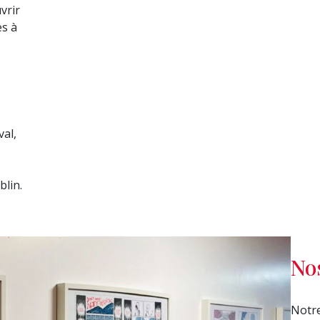
vrir
es à
val,
lin.
No
Notre