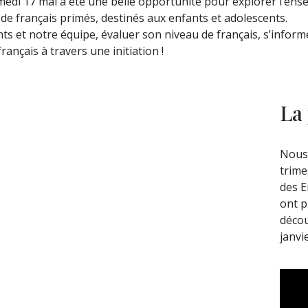
edi 17 mai a été une belle opportunité pour explorer l’ens
 de français primés, destinés aux enfants et adolescents.
s et notre équipe, évaluer son niveau de français, s’informe
ançais à travers une initiation !
La
Nous 
trime
des E
ont p
décou
janvie