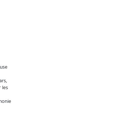
ouse
ars,
 les
phonie