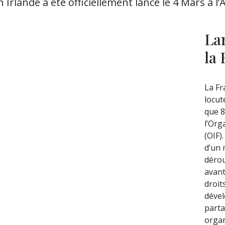
 Irlande a été officiellement lancé le 4 Mars à 
La
la
La Fr
locut
que 8
l’Org
(OIF)
d’un 
dérou
avant
droit
dével
parta
organ