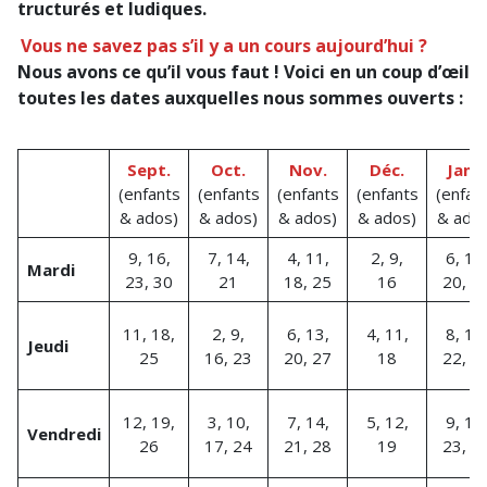
tructurés et ludiques.
Vous ne savez pas s’il y a un cours aujourd’hui ?
Nous avons ce qu’il vous faut ! Voici en un coup d’œil
toutes les dates auxquelles nous sommes ouverts :
Sept.
Oct.
Nov.
Déc.
Janv.
(enfants
(enfants
(enfants
(enfants
(enfan
& ados)
& ados)
& ados)
& ados)
& ado
9, 16,
7, 14,
4, 11,
2, 9,
6, 13
Mardi
23, 30
21
18, 25
16
20, 2
11, 18,
2, 9,
6, 13,
4, 11,
8, 15
Jeudi
25
16, 23
20, 27
18
22, 2
12, 19,
3, 10,
7, 14,
5, 12,
9, 16
Vendredi
26
17, 24
21, 28
19
23, 3