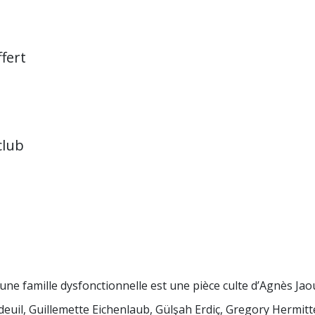
fert
e
club
’une famille dysfonctionnelle est une pièce culte d’Agnès Jaou
il, Guillemette Eichenlaub, Gülşah Erdiç, Gregory Hermitte